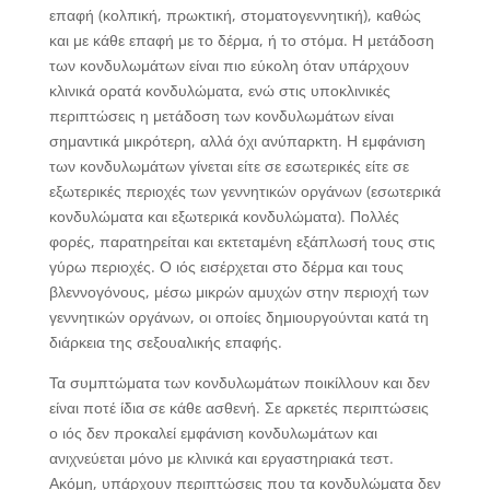
επαφή (κολπική, πρωκτική, στοματογεννητική), καθώς
και με κάθε επαφή με το δέρμα, ή το στόμα. Η μετάδοση
των κονδυλωμάτων είναι πιο εύκολη όταν υπάρχουν
κλινικά ορατά κονδυλώματα, ενώ στις υποκλινικές
περιπτώσεις η μετάδοση των κονδυλωμάτων είναι
σημαντικά μικρότερη, αλλά όχι ανύπαρκτη. Η εμφάνιση
των κονδυλωμάτων γίνεται είτε σε εσωτερικές είτε σε
εξωτερικές περιοχές των γεννητικών οργάνων (εσωτερικά
κονδυλώματα και εξωτερικά κονδυλώματα). Πολλές
φορές, παρατηρείται και εκτεταμένη εξάπλωσή τους στις
γύρω περιοχές. Ο ιός εισέρχεται στο δέρμα και τους
βλεννογόνους, μέσω μικρών αμυχών στην περιοχή των
γεννητικών οργάνων, οι οποίες δημιουργούνται κατά τη
διάρκεια της σεξουαλικής επαφής.
Τα συμπτώματα των κονδυλωμάτων ποικίλλουν και δεν
είναι ποτέ ίδια σε κάθε ασθενή. Σε αρκετές περιπτώσεις
ο ιός δεν προκαλεί εμφάνιση κονδυλωμάτων και
ανιχνεύεται μόνο με κλινικά και εργαστηριακά τεστ.
Ακόμη, υπάρχουν περιπτώσεις που τα κονδυλώματα δεν