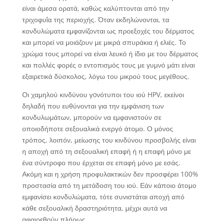
είναι άμεσα ορατά, καθώς καλύπτονται από την
τριχοφυΐα της περιοχής. Όταν εκδηλώνονται, τα
κονδυλώματα εμφανίζονται ως προεξοχές του δέρματος
και μπορεί να μοιάζουν με μικρά σπυράκια ή ελιές. Το
χρώμα τους μπορεί να είναι λευκό ή ίδιο με του δέρματος
και πολλές φορές ο εντοπισμός τους με γυμνό μάτι είναι
εξαιρετικά δύσκολος, λόγω του μικρού τους μεγέθους.
Οι χαμηλού κινδύνου γoνότυποι του ιού HPV, εκείνοι
δηλαδή που ευθύνονται για την εμφάνιση των
κονδυλωμάτων, μπορούν να εμφανιστούν σε
οποιοδήποτε σεξουαλικά ενεργό άτομο. Ο μόνος
τρόπος, λοιπόν, μείωσης του κινδύνου προσβολής είναι
η αποχή από τη σεξουαλική επαφή ή η επαφή μόνο με
ένα σύντροφο που έρχεται σε επαφή μόνο με εσάς.
Ακόμη και η χρήση προφυλακτικών δεν προσφέρει 100%
προστασία από τη μετάδοση του ιού. Εάν κάποιο άτομο
εμφανίσει κονδυλώματα, τότε συνιστάται αποχή από
κάθε σεξουαλική δραστηριότητα, μέχρι αυτά να
αφαιρεθούν πλήρως.