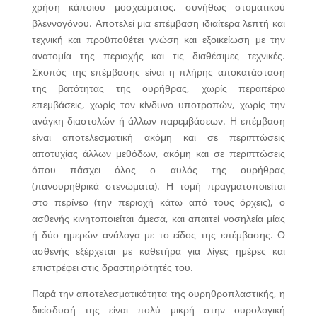
χρήση κάποιου μοσχεύματος, συνήθως στοματικού
βλεννογόνου. Αποτελεί μια επέμβαση ιδιαίτερα λεπτή και
τεχνική και προϋποθέτει γνώση και εξοικείωση με την
ανατομία της περιοχής και τις διαθέσιμες τεχνικές.
Σκοπός της επέμβασης είναι η πλήρης αποκατάσταση
της βατότητας της ουρήθρας, χωρίς περαιτέρω
επεμβάσεις, χωρίς τον κίνδυνο υποτροπών, χωρίς την
ανάγκη διαστολών ή άλλων παρεμβάσεων. Η επέμβαση
είναι αποτελεσματική ακόμη και σε περιπτώσεις
αποτυχίας άλλων μεθόδων, ακόμη και σε περιπτώσεις
όπου πάσχει όλος ο αυλός της ουρήθρας
(πανουρηθρικά στενώματα). Η τομή πραγματοποιείται
στο περίνεο (την περιοχή κάτω από τους όρχεις), ο
ασθενής κινητοποιείται άμεσα, και απαιτεί νοσηλεία μίας
ή δύο ημερών ανάλογα με το είδος της επέμβασης. Ο
ασθενής εξέρχεται με καθετήρα για λίγες ημέρες και
επιστρέφει στις δραστηριότητές του.
Παρά την αποτελεσματικότητα της ουρηθροπλαστικής, η
διείσδυσή της είναι πολύ μικρή στην ουρολογική