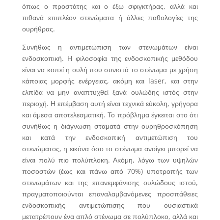
όπως ο προστάτης και ο έξω σφιγκτήρας, αλλά και
πιθανά επιπλέον στενώματα ή άλλες παθολογίες της
ουρήθρας.
Συνήθως η αντιμετώπιση των στενωμάτων είναι
ενδοσκοπική. Η φιλοσοφία της ενδοσκοπικής μεθόδου
είναι να κοπεί η ουλή που συνιστά το στένωμα με χρήση
κάποιας μορφής ενέργειας, ακόμη και laser, και στην
ελπίδα να μην αναπτυχθεί ξανά ουλώδης ιστός στην
περιοχή. Η επέμβαση αυτή είναι τεχνικά εύκολη, γρήγορα
και άμεσα αποτελεσματική. Το πρόβλημα έγκειται στο ότι
συνήθως η διάγνωση σταματά στην ουρηθροσκόπηση
και κατά την ενδοσκοπική αντιμετώπιση του
στενώματος, η εικόνα όσο το στένωμα ανοίγει μπορεί να
είναι πολύ πιο πολύπλοκη. Ακόμη, λόγω των υψηλών
ποσοστών (έως και πάνω από 70%) υποτροπής των
στενωμάτων και της επανεμφάνισης ουλώδους ιστού,
πραγματοποιούνται επαναλαμβανόμενες προσπάθειες
ενδοσκοπικής αντιμετώπισης που ουσιαστικά
μετατρέπουν ένα απλό στένωμα σε πολύπλοκο, αλλά και