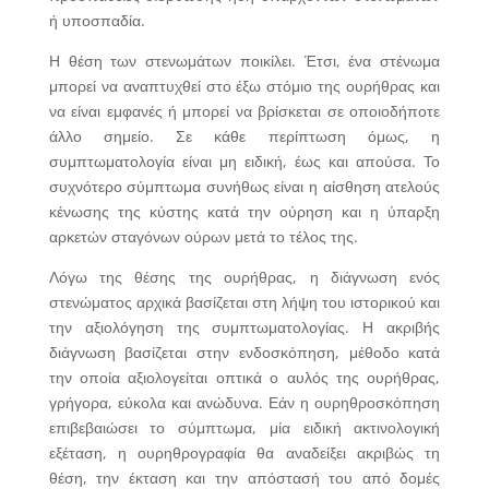
ή υποσπαδία.
Η θέση των στενωμάτων ποικίλει. Έτσι, ένα στένωμα
μπορεί να αναπτυχθεί στο έξω στόμιο της ουρήθρας και
να είναι εμφανές ή μπορεί να βρίσκεται σε οποιοδήποτε
άλλο σημείο. Σε κάθε περίπτωση όμως, η
συμπτωματολογία είναι μη ειδική, έως και απούσα. Το
συχνότερο σύμπτωμα συνήθως είναι η αίσθηση ατελούς
κένωσης της κύστης κατά την ούρηση και η ύπαρξη
αρκετών σταγόνων ούρων μετά το τέλος της.
Λόγω της θέσης της ουρήθρας, η διάγνωση ενός
στενώματος αρχικά βασίζεται στη λήψη του ιστορικού και
την αξιολόγηση της συμπτωματολογίας. Η ακριβής
διάγνωση βασίζεται στην ενδοσκόπηση, μέθοδο κατά
την οποία αξιολογείται οπτικά ο αυλός της ουρήθρας,
γρήγορα, εύκολα και ανώδυνα. Εάν η ουρηθροσκόπηση
επιβεβαιώσει το σύμπτωμα, μία ειδική ακτινολογική
εξέταση, η ουρηθρογραφία θα αναδείξει ακριβώς τη
θέση, την έκταση και την απόστασή του από δομές