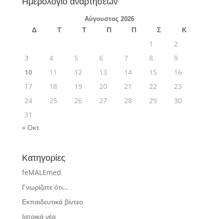
Ημερολόγιο αναρτήσεων
Αύγουστος 2026
Δ
Τ
Τ
Π
Π
Σ
Κ
1
2
3
4
5
6
7
8
9
10
11
12
13
14
15
16
17
18
19
20
21
22
23
24
25
26
27
28
29
30
31
« Οκτ
Κατηγορίες
feMALEmed
Γνωρίζατε ότι…
Εκπαιδευτικά βίντεο
Ιατρικά νέα