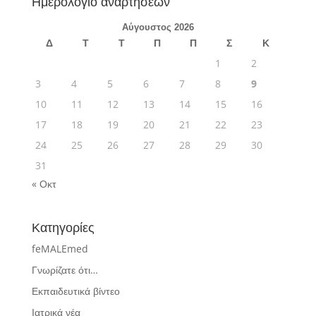
Ημερολόγιο αναρτήσεων
Αύγουστος 2026
Δ
Τ
Τ
Π
Π
Σ
Κ
1
2
3
4
5
6
7
8
9
10
11
12
13
14
15
16
17
18
19
20
21
22
23
24
25
26
27
28
29
30
31
« Οκτ
Κατηγορίες
feMALEmed
Γνωρίζατε ότι…
Εκπαιδευτικά βίντεο
Ιατρικά νέα