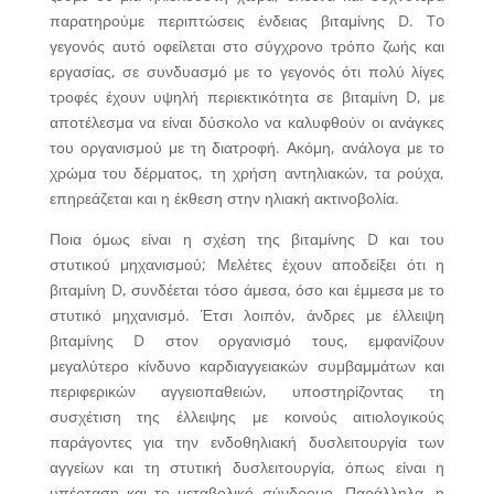
παρατηρούμε περιπτώσεις ένδειας βιταμίνης D. To
γεγονός αυτό οφείλεται στο σύγχρονο τρόπο ζωής και
εργασίας, σε συνδυασμό με το γεγονός ότι πολύ λίγες
τροφές έχουν υψηλή περιεκτικότητα σε βιταμίνη D, με
αποτέλεσμα να είναι δύσκολο να καλυφθούν οι ανάγκες
του οργανισμού με τη διατροφή. Ακόμη, ανάλογα με το
χρώμα του δέρματος, τη χρήση αντηλιακών, τα ρούχα,
επηρεάζεται και η έκθεση στην ηλιακή ακτινοβολία.
Ποια όμως είναι η σχέση της βιταμίνης D και του
στυτικού μηχανισμού; Μελέτες έχουν αποδείξει ότι η
βιταμίνη D, συνδέεται τόσο άμεσα, όσο και έμμεσα με το
στυτικό μηχανισμό. Έτσι λοιπόν, άνδρες με έλλειψη
βιταμίνης D στον οργανισμό τους, εμφανίζουν
μεγαλύτερο κίνδυνο καρδιαγγειακών συμβαμμάτων και
περιφερικών αγγειοπαθειών, υποστηρίζοντας τη
συσχέτιση της έλλειψης με κοινούς αιτιολογικούς
παράγοντες για την ενδοθηλιακή δυσλειτουργία των
αγγείων και τη στυτική δυσλειτουργία, όπως είναι η
υπέρταση και το μεταβολικό σύνδρομο. Παράλληλα, η