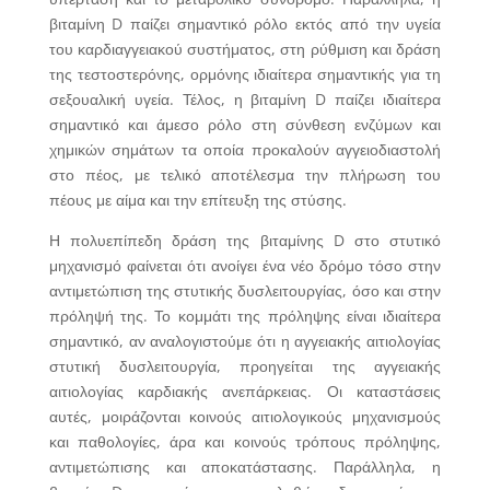
βιταμίνη D παίζει σημαντικό ρόλο εκτός από την υγεία
του καρδιαγγειακού συστήματος, στη ρύθμιση και δράση
της τεστοστερόνης, ορμόνης ιδιαίτερα σημαντικής για τη
σεξουαλική υγεία. Τέλος, η βιταμίνη D παίζει ιδιαίτερα
σημαντικό και άμεσο ρόλο στη σύνθεση ενζύμων και
χημικών σημάτων τα οποία προκαλούν αγγειοδιαστολή
στο πέος, με τελικό αποτέλεσμα την πλήρωση του
πέους με αίμα και την επίτευξη της στύσης.
Η πολυεπίπεδη δράση της βιταμίνης D στο στυτικό
μηχανισμό φαίνεται ότι ανοίγει ένα νέο δρόμο τόσο στην
αντιμετώπιση της στυτικής δυσλειτουργίας, όσο και στην
πρόληψή της. Το κομμάτι της πρόληψης είναι ιδιαίτερα
σημαντικό, αν αναλογιστούμε ότι η αγγειακής αιτιολογίας
στυτική δυσλειτουργία, προηγείται της αγγειακής
αιτιολογίας καρδιακής ανεπάρκειας. Οι καταστάσεις
αυτές, μοιράζονται κοινούς αιτιολογικούς μηχανισμούς
και παθολογίες, άρα και κοινούς τρόπους πρόληψης,
αντιμετώπισης και αποκατάστασης. Παράλληλα, η