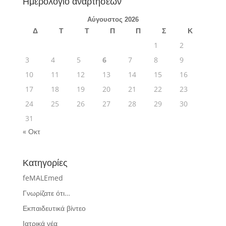
Ημερολόγιο αναρτήσεων
Αύγουστος 2026
Δ
Τ
Τ
Π
Π
Σ
Κ
1
2
3
4
5
6
7
8
9
10
11
12
13
14
15
16
17
18
19
20
21
22
23
24
25
26
27
28
29
30
31
« Οκτ
Κατηγορίες
feMALEmed
Γνωρίζατε ότι…
Εκπαιδευτικά βίντεο
Ιατρικά νέα